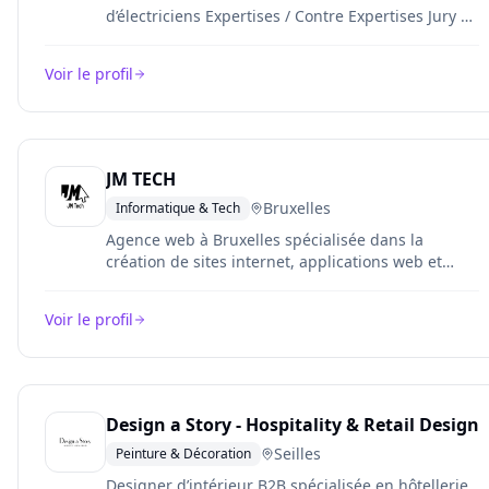
d’électriciens Expertises / Contre Expertises Jury au
Parlement Bruxellois Jury Central job@celec.pro
www.celec.pro www.linkedin.com/in/benoit-
Voir le profil
caussin/ www.labulle.pro
JM TECH
Bruxelles
Informatique & Tech
Agence web à Bruxelles spécialisée dans la
création de sites internet, applications web et
mobiles pour PME, garages automobiles et
HoReCa. Créateurs de QuotyFast ERP.
Voir le profil
Design a Story - Hospitality & Retail Design
Seilles
Peinture & Décoration
Designer d’intérieur B2B spécialisée en hôtellerie,