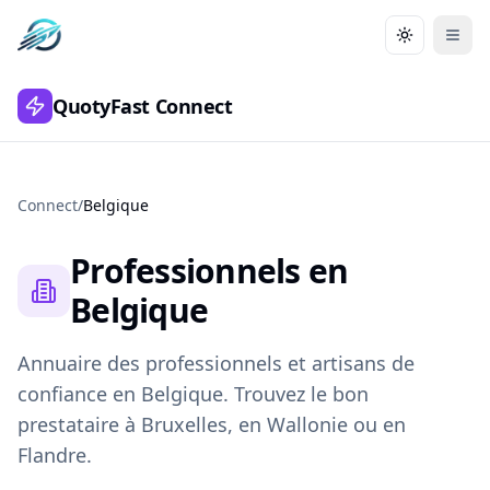
Aller au contenu principal
Aller à la navigation
Aller au pied de page
Changer le
Men
QuotyFast Connect
Connect
/
Belgique
Professionnels en
Belgique
Annuaire des professionnels et artisans de
confiance en Belgique. Trouvez le bon
prestataire à Bruxelles, en Wallonie ou en
Flandre.