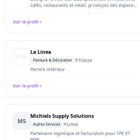
cafés, restaurants et retail, je conçois des espaces
alliant expérience client, branding et
fonctionnalité, pour créer des lieux cohérents,
Voir le profil
esthétiques et à forte valeur ajoutée pour chaque
établissement.
La Linea
Tubize
Peinture & Décoration
Peintre intérieur
Voir le profil
Michiels Supply Solutions
MS
Limal
Autres Services
Partenaire logistique et facturation pour TPE ET
PME