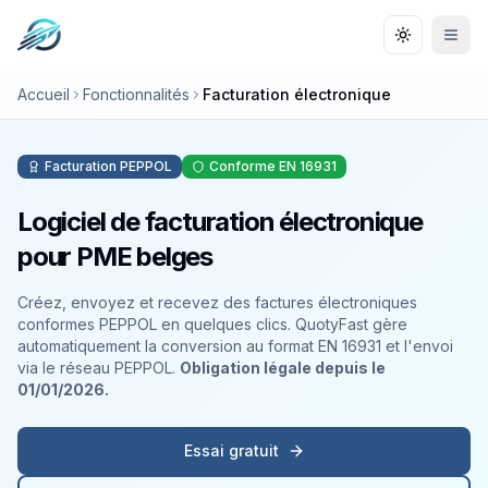
Aller au contenu principal
Aller à la navigation
Aller au pied de page
Changer le
Men
Accueil
Fonctionnalités
Facturation électronique
Facturation PEPPOL
Conforme EN 16931
Logiciel de facturation électronique
pour PME belges
Créez, envoyez et recevez des factures électroniques
conformes PEPPOL en quelques clics. QuotyFast gère
automatiquement la conversion au format EN 16931 et l'envoi
via le réseau PEPPOL.
Obligation légale depuis le
01/01/2026.
Essai gratuit