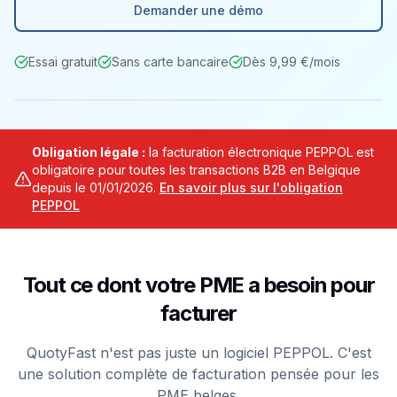
Demander une démo
Essai gratuit
Sans carte bancaire
Dès 9,99 €/mois
Facture #2026-0042
PEPPOL
Obligation légale :
la facturation électronique PEPPOL est
Client
Dupont Construction SRL
obligatoire pour toutes les transactions B2B en Belgique
depuis le 01/01/2026.
En savoir plus sur l'obligation
Montant HT
2 450,00 €
PEPPOL
TVA 21%
514,50 €
Total TTC
2 964,50 €
Tout ce dont votre PME a besoin pour
Format Peppol BIS 3.0 - EN 16931
facturer
Envoyée via PEPPOL le 18/02/2026
Reçue et acceptée par le destinataire
QuotyFast n'est pas juste un logiciel PEPPOL. C'est
une solution complète de facturation pensée pour les
PME belges.